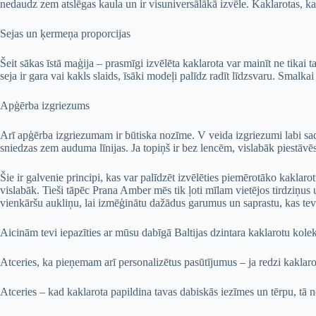
nedaudz zem atslēgas kaula un ir visuniversālākā izvēle. Kaklarotas, k
Sejas un ķermeņa proporcijas
Šeit sākas īstā maģija – prasmīgi izvēlēta kaklarota var mainīt ne tikai ta
seja ir gara vai kakls slaids, īsāki modeļi palīdz radīt līdzsvaru. Sma
Apģērba izgriezums
Arī apģērba izgriezumam ir būtiska nozīme. V veida izgriezumi labi sad
sniedzas zem auduma līnijas. Ja topiņš ir bez lencēm, vislabāk piestāvē
Šie ir galvenie principi, kas var palīdzēt izvēlēties piemērotāko kaklarot
vislabāk. Tieši tāpēc Prana Amber mēs tik ļoti mīlam vietējos tirdziņus u
vienkāršu aukliņu, lai izmēģinātu dažādus garumus un saprastu, kas tev
Aicinām tevi iepazīties ar mūsu dabīgā Baltijas dzintara kaklarotu kole
Atceries, ka pieņemam arī personalizētus pasūtījumus – ja redzi kaklarotu
Atceries – kad kaklarota papildina tavas dabiskās iezīmes un tērpu, tā ne