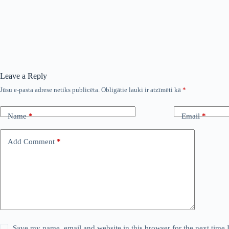
Leave a Reply
Jūsu e-pasta adrese netiks publicēta.
Obligātie lauki ir atzīmēti kā
*
Name
*
Email
*
Add Comment
*
Save my name, email and website in this browser for the next time