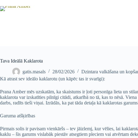
Tava Ideālā Kaklarota
gatis.masals
28/02/2026
Dzintara valkāšana un kopša
Kā atrast sev ideālo kaklarotu (un kāpēc tas ir svarīgi):
Prana Amber mēs uzskatām, ka skaistums ir ļoti personīga lieta un stila
kaklarota var izskatīties pilnīgi citādi, atkarībā no tā, kas to nēsā. Vien
darbs, radīts tieši viņai. Izrādās, ka pat tāda detaļa kā kaklarotas garums
Garuma atšķirības
Pirmais solis ir pavisam vienkāršs – tev jāizlemj, kur vēlies, lai kaklar
kaklu – šis garums vislabāk piestāv atsegtiem pleciem vai atvērtam dek