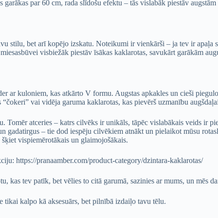
as garākas par 60 cm, rada slīdošu efektu – tās vislabāk piestāv augstā
vu stilu, bet arī kopējo izskatu. Noteikumi ir vienkārši – ja tev ir apaļa 
lkai miesasbūvei visbiežāk piestāv īsākas kaklarotas, savukārt garākām a
er ar kuloniem, kas atkārto V formu. Augstas apkakles un cieši piegulo
s “čokeri” vai vidēja garuma kaklarotas, kas pievērš uzmanību augšdaļai
u. Tomēr atceries – katrs cilvēks ir unikāls, tāpēc vislabākais veids ir pi
n gadatirgus – tie dod iespēju cilvēkiem atnākt un pielaikot mūsu rotaslie
 šķiet vispiemērotākais un glaimojošākais.
kciju: https://pranaamber.com/product-category/dzintara-kaklarotas/
, kas tev patīk, bet vēlies to citā garumā, sazinies ar mums, un mēs darī
 tikai kalpo kā aksesuārs, bet pilnībā izdaiļo tavu tēlu.