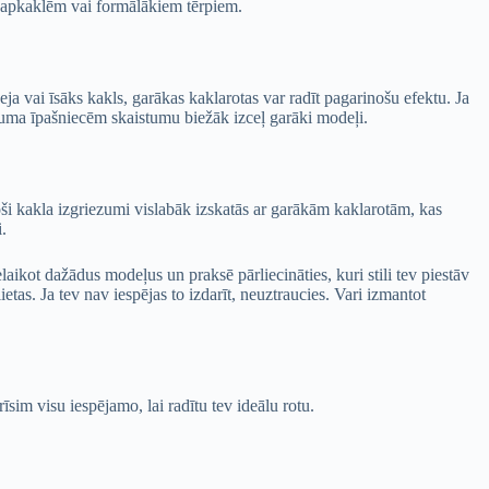
m apkaklēm vai formālākiem tērpiem.
seja vai īsāks kakls, garākas kaklarotas var radīt pagarinošu efektu. Ja
uguma īpašniecēm skaistumu biežāk izceļ garāki modeļi.
ši kakla izgriezumi vislabāk izskatās ar garākām kaklarotām, kas
.
elaikot dažādus modeļus un praksē pārliecināties, kuri stili tev piestāv
tas. Ja tev nav iespējas to izdarīt, neuztraucies. Vari izmantot
sim visu iespējamo, lai radītu tev ideālu rotu.