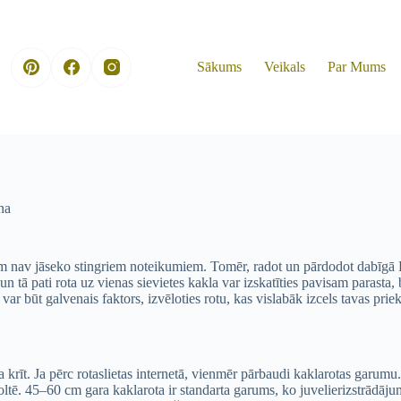
Sākums
Veikals
Par Mums
na
m nav jāseko stingriem noteikumiem. Tomēr, radot un pārdodot dabīgā Bal
a un tā pati rota uz vienas sievietes kakla var izskatīties pavisam parasta
 var būt galvenais faktors, izvēloties rotu, kas vislabāk izcels tavas prie
ota krīt. Ja pērc rotaslietas internetā, vienmēr pārbaudi kaklarotas garu
oltē. 45–60 cm gara kaklarota ir standarta garums, ko juvelierizstrādā