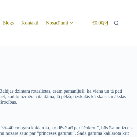
Blogs
Kontakti
Nosacījumi
€
0.00
tijas dzintara rotaslietas, esam pamanījuši, ka viena un tā pati
, bet, kad to uzmēra cita dāma, tā pēkšņi izskatās kā skaists mākslas
kšrocības.
mu. 35–40 cm gara kaklarota, ko dēvē arī par “čokeru”, būs īsa un izcels
jumu nozarē sauc par “princeses garumu”. Šāda garuma kaklarota krīt