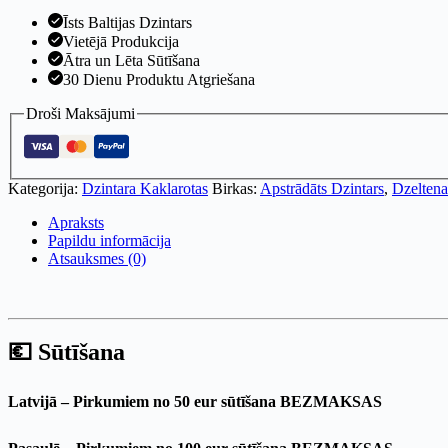
Īsts Baltijas Dzintars
Vietējā Produkcija
Ātra un Lēta Sūtīšana
30 Dienu Produktu Atgriešana
Droši Maksājumi
Kategorija:
Dzintara Kaklarotas
Birkas:
Apstrādāts Dzintars
,
Dzeltena
Apraksts
Papildu informācija
Atsauksmes (0)
💶 Sūtīšana
Latvijā – Pirkumiem no 50 eur sūtīšana BEZMAKSAS