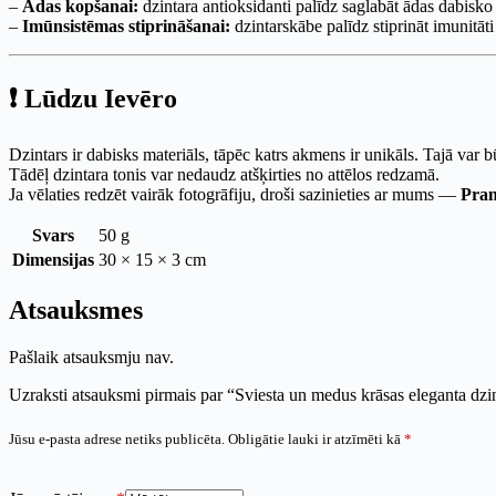
–
Ādas kopšanai:
dzintara antioksidanti palīdz saglabāt ādas dabis
–
Imūnsistēmas stiprināšanai:
dzintarskābe palīdz stiprināt imunitāt
❗ Lūdzu Ievēro
Dzintars ir dabisks materiāls, tāpēc katrs akmens ir unikāls. Tajā var 
Tādēļ dzintara tonis var nedaudz atšķirties no attēlos redzamā.
Ja vēlaties redzēt vairāk fotogrāfiju, droši sazinieties ar mums —
Pra
Svars
50 g
Dimensijas
30 × 15 × 3 cm
Atsauksmes
Pašlaik atsauksmju nav.
Uzraksti atsauksmi pirmais par “Sviesta un medus krāsas eleganta dzi
Jūsu e-pasta adrese netiks publicēta.
Obligātie lauki ir atzīmēti kā
*