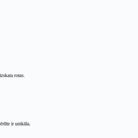
zskata rotas.
līte ir unikāla.