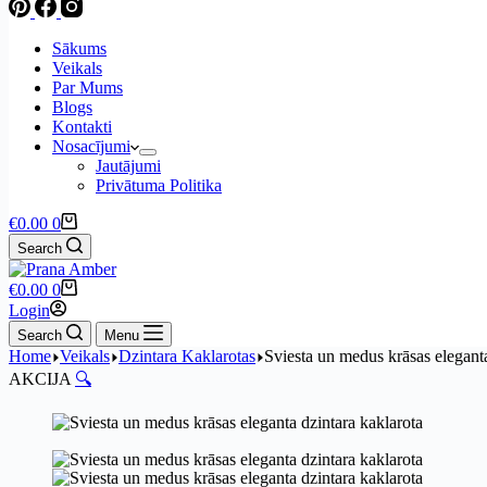
Sākums
Veikals
Par Mums
Blogs
Kontakti
Nosacījumi
Jautājumi
Privātuma Politika
€
0.00
0
Search
€
0.00
0
Login
Search
Menu
Home
Veikals
Dzintara Kaklarotas
Sviesta un medus krāsas eleganta
AKCIJA
🔍