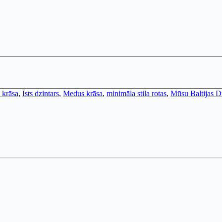
 krāsa
,
Īsts dzintars
,
Medus krāsa
,
minimāla stila rotas
,
Mūsu Baltijas D