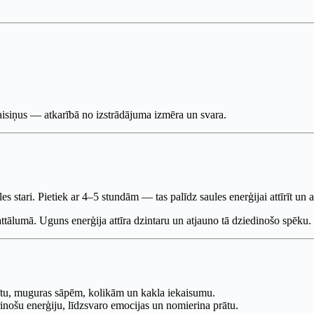
maisiņus — atkarībā no izstrādājuma izmēra un svara.
les stari. Pietiek ar 4–5 stundām — tas palīdz saules enerģijai attīrīt un 
attālumā. Uguns enerģija attīra dzintaru un atjauno tā dziedinošo spēku.
trītu, muguras sāpēm, kolikām un kakla iekaisumu.
rinošu enerģiju, līdzsvaro emocijas un nomierina prātu.