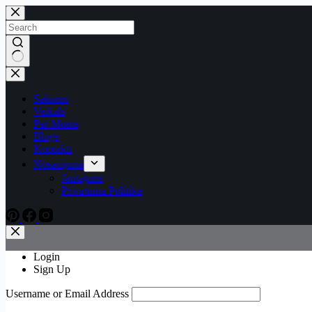
Sākums
Veikals
Par Mums
Blogs
Kontakti
Nosacījumi
Jautājumi
Privātuma Politika
Login
Sign Up
Username or Email Address