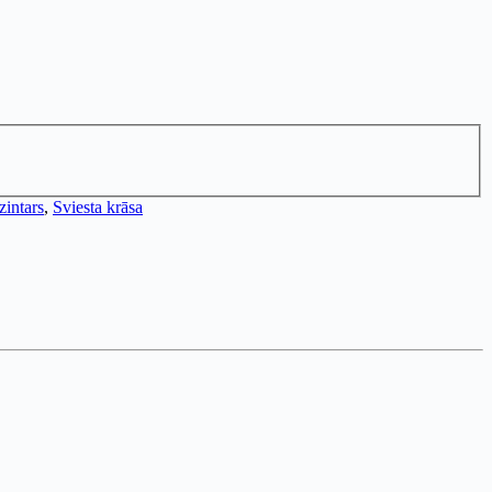
zintars
,
Sviesta krāsa