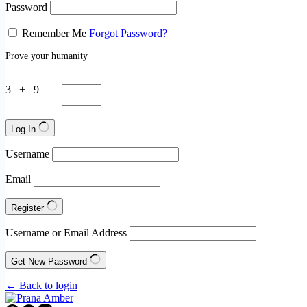
Password
Remember Me
Forgot Password?
Prove your humanity
3 + 9 =
Log In
Username
Email
Register
Username or Email Address
Get New Password
← Back to login