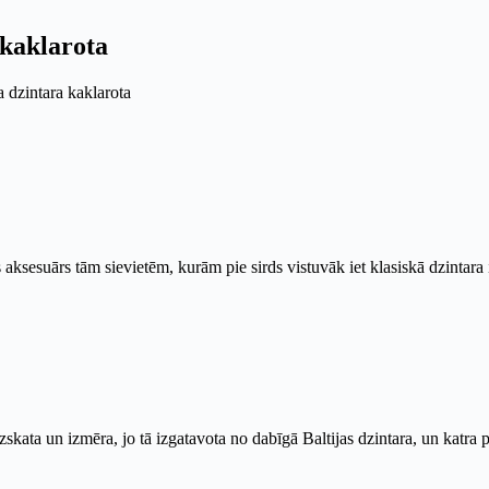
 kaklarota
 dzintara kaklarota
aksesuārs tām sievietēm, kurām pie sirds vistuvāk iet klasiskā dzintara i
 un izmēra, jo tā izgatavota no dabīgā Baltijas dzintara, un katra pēr