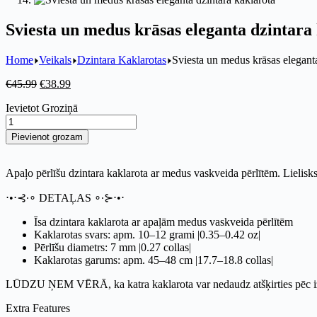
Sviesta un medus krāsas eleganta dzintara
Home
Veikals
Dzintara Kaklarotas
Sviesta un medus krāsas eleganta
€
45.99
€
38.99
Ievietot Groziņā
Pievienot grozam
Apaļo pērlīšu dzintara kaklarota ar medus vaskveida pērlītēm. Lielisks 
⋅•⋅⊰∙∘ DETAĻAS ∘∙⊱⋅•⋅
Īsa dzintara kaklarota ar apaļām medus vaskveida pērlītēm
Kaklarotas svars: apm. 10–12 grami |0.35–0.42 oz|
Pērlīšu diametrs: 7 mm |0.27 collas|
Kaklarotas garums: apm. 45–48 cm |17.7–18.8 collas|
LŪDZU ŅEM VĒRĀ, ka katra kaklarota var nedaudz atšķirties pēc izskata
Extra Features