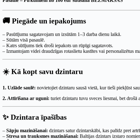
Pasaulē – Pirkumiem no 100 eur sūtīšana BEZMAKSAS
🚚 Piegāde un iepakojums
– Pasūtījumu sagatavojam un izsūtām 1–3 darba dienu laikā.
– Sūtām visā pasaulē.
– Katrs sūtījums tiek droši iepakots un rūpīgi sagatavots.
– Izmantojam videi draudzīgas rotaslietu kastītes vai personalizētus 
☀️ Kā kopt savu dzintaru
1. Uzlāde saulē:
novietojiet dzintaru sausā vietā, kur tieši piekļūst sau
2. Attīrīšana ar uguni:
turiet dzintaru tuvu sveces liesmai, bet drošā 
✨ Dzintara īpašības
–
Sāpju mazināšanai:
dzintars satur dzintarskābi, kas palīdz pret ar
–
Stresa un trauksmes mazināšanai:
Baltijas dzintars izstaro nomie