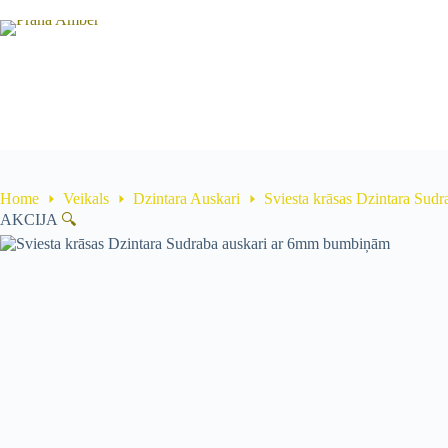
Skip
to
content
Home
Veikals
Dzintara Auskari
Sviesta krāsas Dzintara Sud
AKCIJA
🔍