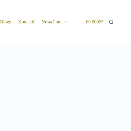
Blogs
Kontakti
Nosacījumi
€
0.00
0
Shopping
cart