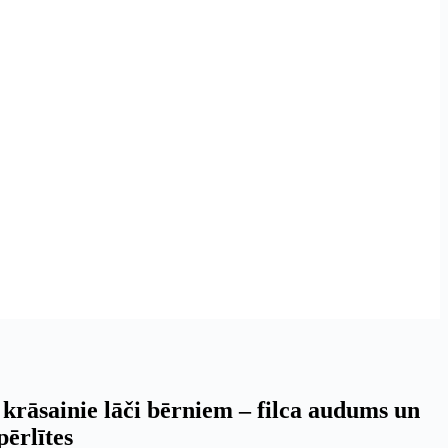
 krāsainie lāči bērniem – filca audums un
pērlītes