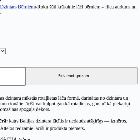
Dzintars Bērniem
Roku šūti krāsainie lāči bērniem – filca audums un
s
Pievienot grozam
jas dzintara mīkstās rotaļlietas lāča formā, darinātas no dzintara un
funkcionālie lācīši var kalpot gan kā rotaļlietas, gan arī kā piekariņi
tomašīnas spoguļa dekors.
ērā:
katrs Baltijas dzintara lācītis ir nedaudz atšķirīgs — izmēros,
Attēlos redzamie lācīši ir produkta piemērs.
MĀCIJA ∘∙⊱⋅•⋅