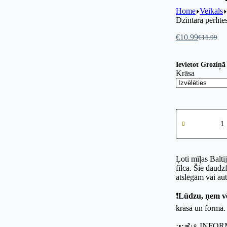
Home
Veikals
Dzintara pērlīte
€
10.99
€
15.99
Original
Current
price
price
was:
is:
Ievietot Groziņā
€15.99.
€10.99.
Krāsa
Roku
šūti
krāsainie
lāči
bērniem
-
Ļoti mīļas Balti
filca
filca. Šie daudz
audums
atslēgām vai au
un
Dzintara
❗
Lūdzu, ņem v
pērlītes
krāsā un formā. 
daudzums
⋅•⋅⊰∙∘ INFOR