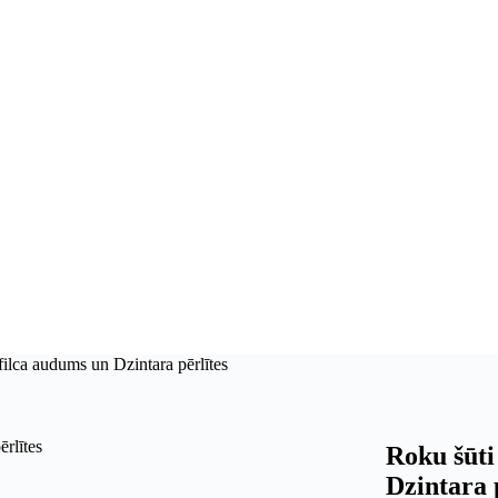
filca audums un Dzintara pērlītes
Roku šūti
Dzintara 