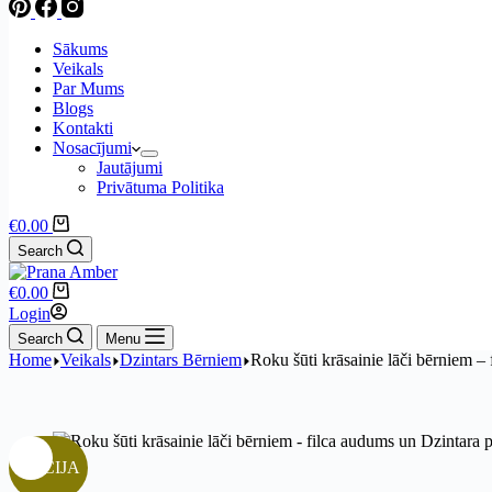
Sākums
Veikals
Par Mums
Blogs
Kontakti
Nosacījumi
Jautājumi
Privātuma Politika
Shopping
€
0.00
cart
Search
Shopping
€
0.00
cart
Login
Search
Menu
Home
Veikals
Dzintars Bērniem
Roku šūti krāsainie lāči bērniem – 
AKCIJA