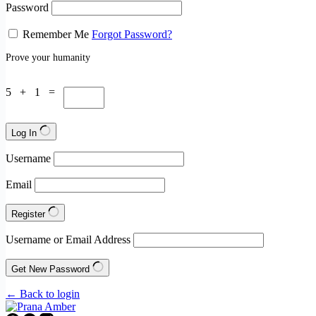
Password
Remember Me
Forgot Password?
Prove your humanity
5 + 1 =
Log In
Username
Email
Register
Username or Email Address
Get New Password
← Back to login