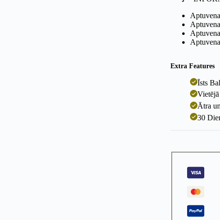
Aptuvenai
Aptuvenai
Aptuvenai
Aptuvenai
Extra Features
Īsts Ba
Vietējā
Ātra un
30 Die