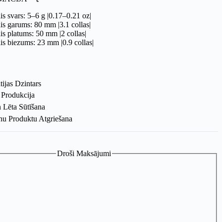
s svars: 5–6 g |0.17–0.21 oz|
s garums: 80 mm |3.1 collas|
s platums: 50 mm |2 collas|
s biezums: 23 mm |0.9 collas|
ltijas Dzintars
 Produkcija
 Lēta Sūtīšana
nu Produktu Atgriešana
Droši Maksājumi