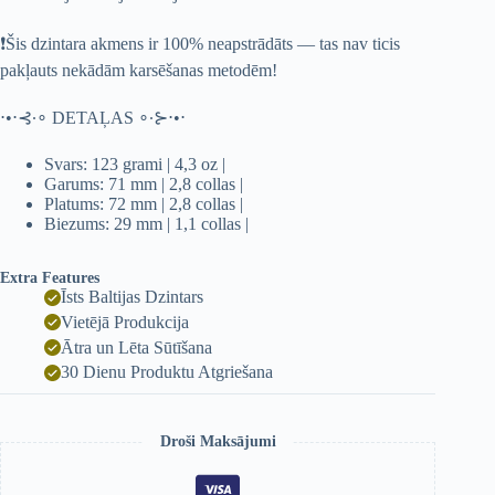
❗Šis dzintara akmens ir 100% neapstrādāts — tas nav ticis
pakļauts nekādām karsēšanas metodēm!
⋅•⋅⊰∙∘ DETAĻAS ∘∙⊱⋅•⋅
Svars: 123 grami | 4,3 oz |
Garums: 71 mm | 2,8 collas |
Platums: 72 mm | 2,8 collas |
Biezums: 29 mm | 1,1 collas |
Extra Features
Īsts Baltijas Dzintars
Vietējā Produkcija
Ātra un Lēta Sūtīšana
30 Dienu Produktu Atgriešana
Droši Maksājumi