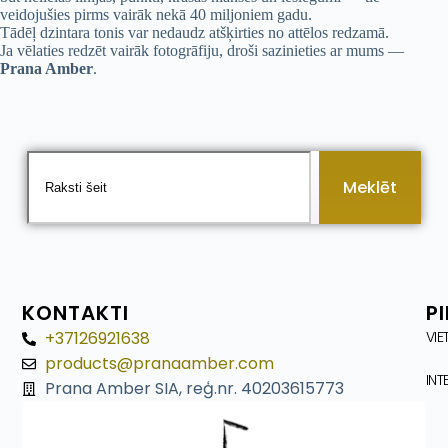
veidojušies pirms vairāk nekā 40 miljoniem gadu.
Tādēļ dzintara tonis var nedaudz atšķirties no attēlos redzamā.
Ja vēlaties redzēt vairāk fotogrāfiju, droši sazinieties ar mums —
Prana Amber
.
Meklēt
KONTAKTI
P
+37126921638
VIE
products@pranaamber.com
INT
Prana Amber SIA, reģ.nr. 40203615773