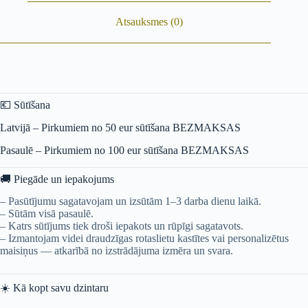
Atsauksmes (0)
💶
Sūtīšana
Latvijā – Pirkumiem no 50 eur sūtīšana BEZMAKSAS
Pasaulē – Pirkumiem no 100 eur sūtīšana BEZMAKSAS
🚚
Piegāde un iepakojums
– Pasūtījumu sagatavojam un izsūtām 1–3 darba dienu laikā.
– Sūtām visā pasaulē.
– Katrs sūtījums tiek droši iepakots un rūpīgi sagatavots.
– Izmantojam videi draudzīgas rotaslietu kastītes vai personalizētus
maisiņus — atkarībā no izstrādājuma izmēra un svara.
☀️
Kā kopt savu dzintaru