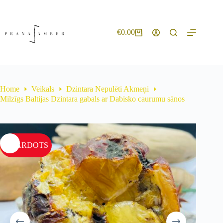
€
0.00
Home
Veikals
Dzintara Nepulēti Akmeņi
Milzīgs Baltijas Dzintara gabals ar Dabisko caurumu sānos
IZPĀRDOTS