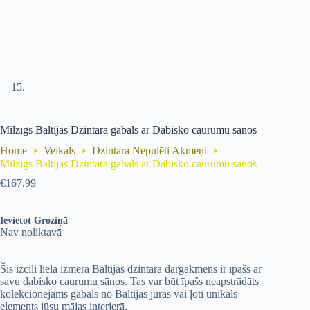
Milzīgs Baltijas Dzintara gabals ar Dabisko caurumu sānos
Home
Veikals
Dzintara Nepulēti Akmeņi
Milzīgs Baltijas Dzintara gabals ar Dabisko caurumu sānos
€
167.99
Ievietot Groziņā
Nav noliktavā
Šis izcili liela izmēra Baltijas dzintara dārgakmens ir īpašs ar
savu dabisko caurumu sānos. Tas var būt īpašs neapstrādāts
kolekcionējams gabals no Baltijas jūras vai ļoti unikāls
elements jūsu mājas interjerā.