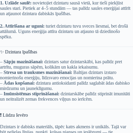
1. Uzlāde saulē:
novietojiet dzintaru sausā vietā, kur tieši piekļūst
saules stari. Pietiek ar 4–5 stundām — tas palīdz saules enerģijai attīrīt
un atjaunot dzintara dabiskās īpašības.
2. Attīrīšana ar uguni:
turiet dzintaru tuvu sveces liesmai, bet drošā
attālumā. Uguns enerģija attīra dzintaru un atjauno tā dziedinošo
spēku.
✨
Dzintara īpašības
–
Sāpju mazināšanai:
dzintars satur dzintarskābi, kas palīdz pret
artrītu, muguras sāpēm, kolikām un kakla iekaisumu.
–
Stresa un trauksmes mazināšanai:
Baltijas dzintars izstaro
nomierinošu enerģiju, līdzsvaro emocijas un nomierina prātu.
–
Ādas kopšanai:
dzintara antioksidanti palīdz saglabāt ādas dabisko
mirdzumu un jauneklīgumu.
–
Imūnsistēmas stiprināšanai:
dzintarskābe palīdz stiprināt imunitāti
un neitralizēt zemas frekvences viļņus no ierīcēm.
❗
Lūdzu Ievēro
Dzintars ir dabisks materiāls, tāpēc katrs akmens ir unikāls. Tajā var
būt nelielas līnijas, punkti, krāsas nianses un ieslēgumi — tie