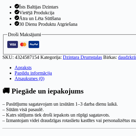
Īsts Baltijas Dzintars
Vietējā Produkcija
Ātra un Lēta Sūtīšana
30 Dienu Produktu Atgriešana
Droši Maksājumi
SKU:
4324587154
Kategorija:
Dzintara Drumstalas
Birkas:
daudzkrās
Apraksts
Papildu informācija
Atsauksmes (0)
🚚 Piegāde un iepakojums
– Pasūtījumu sagatavojam un izsūtām 1–3 darba dienu laikā.
– Sūtām visā pasaulē.
– Katrs sūtījums tiek droši iepakots un rūpīgi sagatavots.
– Izmantojam videi draudzīgas rotaslietu kastītes vai personalizētus 