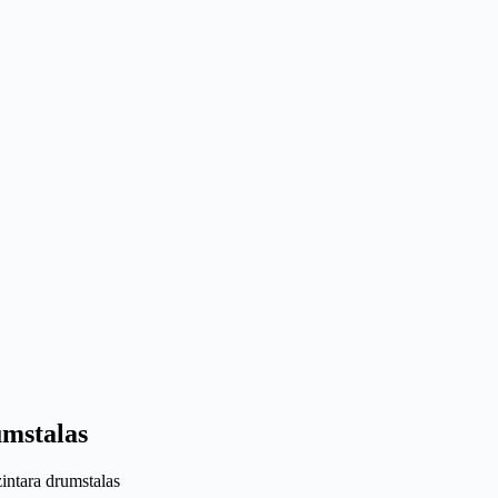
umstalas
intara drumstalas