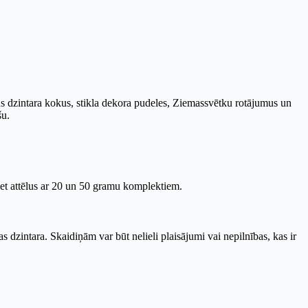
us dzintara kokus, stikla dekora pudeles, Ziemassvētku rotājumus un
šu.
iet attēlus ar 20 un 50 gramu komplektiem.
s dzintara. Skaidiņām var būt nelieli plaisājumi vai nepilnības, kas ir