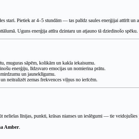
les stari. Pietiek ar 4–5 stundām — tas palīdz saules enerģijai attīrīt un 
attālumā. Uguns enerģija attīra dzintaru un atjauno tā dziedinošo spēku.
trītu, muguras sāpēm, kolikām un kakla iekaisumu.
rinošu enerģiju, līdzsvaro emocijas un nomierina prātu.
ko mirdzumu un jauneklīgumu.
i un neitralizēt zemas frekvences viļņus no ierīcēm.
būt nelielas līnijas, punkti, krāsas nianses un ieslēgumi — tie veidojuši
na Amber
.