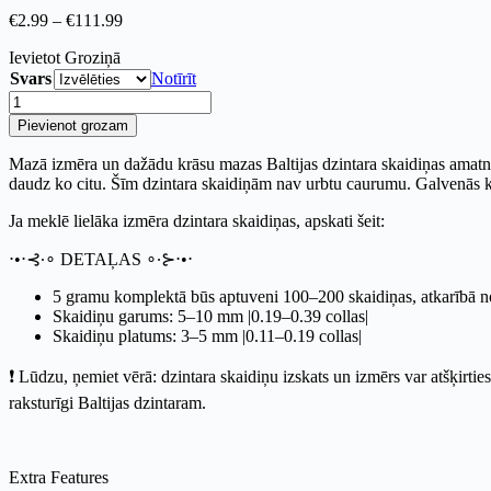
€
2.99
–
€
111.99
Ievietot Groziņā
Svars
Notīrīt
Pievienot grozam
Mazā izmēra un dažādu krāsu mazas Baltijas dzintara skaidiņas amatnie
daudz ko citu. Šīm dzintara skaidiņām nav urbtu caurumu. Galvenās k
Ja meklē lielāka izmēra dzintara skaidiņas, apskati šeit:
⋅•⋅⊰∙∘ DETAĻAS ∘∙⊱⋅•⋅
5 gramu komplektā būs aptuveni 100–200 skaidiņas, atkarībā no 
Skaidiņu garums: 5–10 mm |0.19–0.39 collas|
Skaidiņu platums: 3–5 mm |0.11–0.19 collas|
❗ Lūdzu, ņemiet vērā: dzintara skaidiņu izskats un izmērs var atšķirties
raksturīgi Baltijas dzintaram.
Extra Features