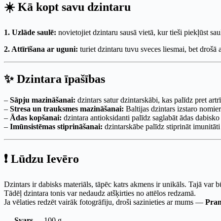
☀️ Kā kopt savu dzintaru
1. Uzlāde saulē:
novietojiet dzintaru sausā vietā, kur tieši piekļūst sau
2. Attīrīšana ar uguni:
turiet dzintaru tuvu sveces liesmai, bet drošā 
✨ Dzintara īpašības
–
Sāpju mazināšanai:
dzintars satur dzintarskābi, kas palīdz pret ar
–
Stresa un trauksmes mazināšanai:
Baltijas dzintars izstaro nomie
–
Ādas kopšanai:
dzintara antioksidanti palīdz saglabāt ādas dabis
–
Imūnsistēmas stiprināšanai:
dzintarskābe palīdz stiprināt imunitāt
❗ Lūdzu Ievēro
Dzintars ir dabisks materiāls, tāpēc katrs akmens ir unikāls. Tajā var 
Tādēļ dzintara tonis var nedaudz atšķirties no attēlos redzamā.
Ja vēlaties redzēt vairāk fotogrāfiju, droši sazinieties ar mums —
Pra
Svars
100 g