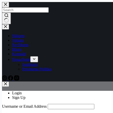
Sākums
Veikals
Par Mums
Blogs
Kontakti
Nosacījumi
Jautājumi
Privātuma Politika
Login
Sign Up
Username or Email Address