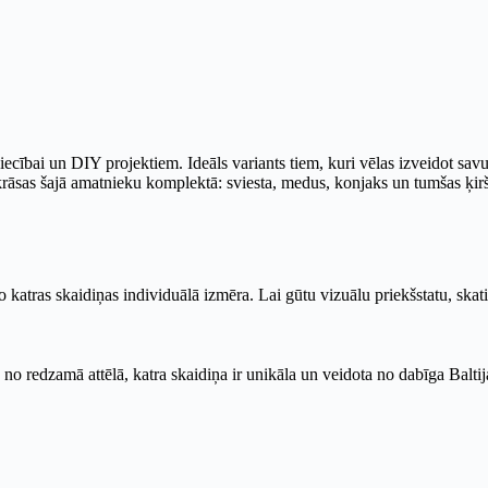
cībai un DIY projektiem. Ideāls variants tiem, kuri vēlas izveidot sav
rāsas šajā amatnieku komplektā: sviesta, medus, konjaks un tumšas ķir
katras skaidiņas individuālā izmēra. Lai gūtu vizuālu priekšstatu, skat
 no redzamā attēlā, katra skaidiņa ir unikāla un veidota no dabīga Baltija