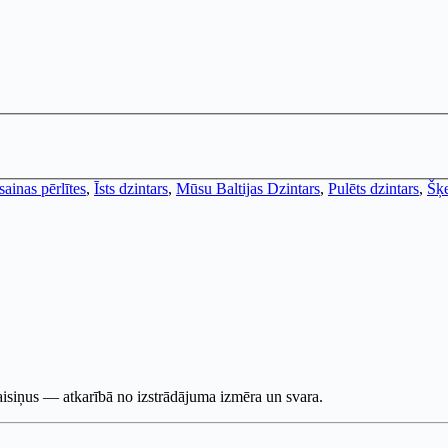
ainas pērlītes
,
Īsts dzintars
,
Mūsu Baltijas Dzintars
,
Pulēts dzintars
,
Šķe
maisiņus — atkarībā no izstrādājuma izmēra un svara.