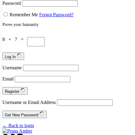
Password
Remember Me
Forgot Password?
Prove your humanity
8 + 7 =
Log In
Username
Email
Register
Username or Email Address
Get New Password
← Back to login