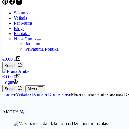
Sākums
Veikals
Par Mums
Blogs
Kontakti
Nosacījumi
Jautājumi
Privātuma Politika
€
0.00
0
Search
€
0.00
0
Login
Search
Menu
Home
Veikals
Dzintara Drumstalas
Maza izmēra daudzkrāsainas Dz
AKCIJA
🔍