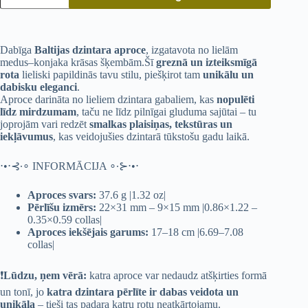
Dabīga
Baltijas dzintara aproce
, izgatavota no lielām
medus–konjaka krāsas šķembām.Šī
greznā un izteiksmīgā
rota
lieliski papildinās tavu stilu, piešķirot tam
unikālu un
dabisku eleganci
.
Aproce darināta no lieliem dzintara gabaliem, kas
nopulēti
līdz mirdzumam
, taču ne līdz pilnīgai gluduma sajūtai – tu
joprojām vari redzēt
smalkas plaisiņas, tekstūras un
iekļāvumus
, kas veidojušies dzintarā tūkstošu gadu laikā.
⋅•⋅⊰∙∘ INFORMĀCIJA ∘∙⊱⋅•⋅
Aproces svars:
37.6 g |1.32 oz|
Pērlīšu izmērs:
22×31 mm – 9×15 mm |0.86×1.22 –
0.35×0.59 collas|
Aproces iekšējais garums:
17–18 cm |6.69–7.08
collas|
❗
Lūdzu, ņem vērā:
katra aproce var nedaudz atšķirties formā
un tonī, jo
katra dzintara pērlīte ir dabas veidota un
unikāla
– tieši tas padara katru rotu neatkārtojamu.