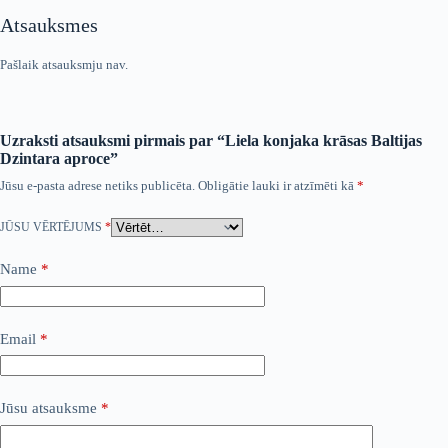
Atsauksmes
Pašlaik atsauksmju nav.
Uzraksti atsauksmi pirmais par “Liela konjaka krāsas Baltijas
Dzintara aproce”
Jūsu e-pasta adrese netiks publicēta.
Obligātie lauki ir atzīmēti kā
*
JŪSU VĒRTĒJUMS
*
Name
*
Email
*
Jūsu atsauksme
*