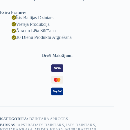
Extra Features
Īsts Baltijas Dzintars
Vietējā Produkcija
Ātra un Lēta Sūtīšana
30 Dienu Produktu Atgriešana
Droši Maksājumi
KATEGORIJA:
DZINTARA APROCES
BIRKAS:
APSTRĀDĀTS DZINTARS
,
ĪSTS DZINTARS
,
KONJAKA KRĀSA
,
MEDUS KRĀSA
,
MŪSU BALTIJAS