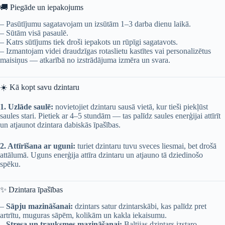
🚚 Piegāde un iepakojums
– Pasūtījumu sagatavojam un izsūtām 1–3 darba dienu laikā.
– Sūtām visā pasaulē.
– Katrs sūtījums tiek droši iepakots un rūpīgi sagatavots.
– Izmantojam videi draudzīgas rotaslietu kastītes vai personalizētus
maisiņus — atkarībā no izstrādājuma izmēra un svara.
☀️ Kā kopt savu dzintaru
1. Uzlāde saulē:
novietojiet dzintaru sausā vietā, kur tieši piekļūst
saules stari. Pietiek ar 4–5 stundām — tas palīdz saules enerģijai attīrīt
un atjaunot dzintara dabiskās īpašības.
2. Attīrīšana ar uguni:
turiet dzintaru tuvu sveces liesmai, bet drošā
attālumā. Uguns enerģija attīra dzintaru un atjauno tā dziedinošo
spēku.
✨ Dzintara īpašības
–
Sāpju mazināšanai:
dzintars satur dzintarskābi, kas palīdz pret
artrītu, muguras sāpēm, kolikām un kakla iekaisumu.
–
Stresa un trauksmes mazināšanai:
Baltijas dzintars izstaro