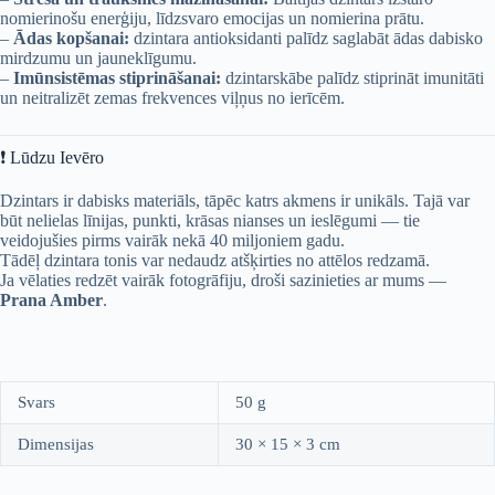
nomierinošu enerģiju, līdzsvaro emocijas un nomierina prātu.
–
Ādas kopšanai:
dzintara antioksidanti palīdz saglabāt ādas dabisko
mirdzumu un jauneklīgumu.
–
Imūnsistēmas stiprināšanai:
dzintarskābe palīdz stiprināt imunitāti
un neitralizēt zemas frekvences viļņus no ierīcēm.
❗ Lūdzu Ievēro
Dzintars ir dabisks materiāls, tāpēc katrs akmens ir unikāls. Tajā var
būt nelielas līnijas, punkti, krāsas nianses un ieslēgumi — tie
veidojušies pirms vairāk nekā 40 miljoniem gadu.
Tādēļ dzintara tonis var nedaudz atšķirties no attēlos redzamā.
Ja vēlaties redzēt vairāk fotogrāfiju, droši sazinieties ar mums —
Prana Amber
.
Svars
50 g
Dimensijas
30 × 15 × 3 cm