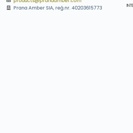
products@pranaamber.com
INT
Prana Amber SIA, reģ.nr. 40203615773