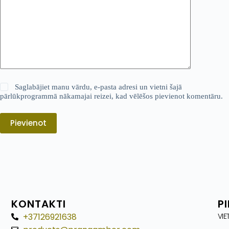
Saglabājiet manu vārdu, e-pasta adresi un vietni šajā
pārlūkprogrammā nākamajai reizei, kad vēlēšos pievienot komentāru.
Pievienot
KONTAKTI
P
+37126921638
VIE