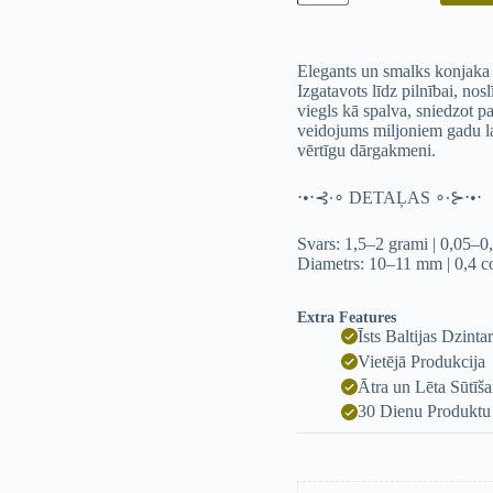
Elegants un smalks konjaka k
Izgatavots līdz pilnībai, nos
viegls kā spalva, sniedzot pa
veidojums miljoniem gadu la
vērtīgu dārgakmeni.
⋅•⋅⊰∙∘ DETAĻAS ∘∙⊱⋅•⋅
Svars: 1,5–2 grami | 0,05–0,
Diametrs: 10–11 mm | 0,4 co
Extra Features
Īsts Baltijas Dzinta
Vietējā Produkcija
Ātra un Lēta Sūtīš
30 Dienu Produktu