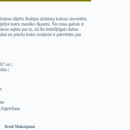
rāsas slīpēts Baltijas dzintara kulons sievietēm.
līpējot katru mazāko šķautni. Šis rotas gabals ir
tiesu sajūtu par to, kā šis brīnišķīgais dabas
ikā no priežu koku sveķiem ir pārvērties par
07 oz |
llas |
rs
ana
 Atgriešana
Droši Maksājumi