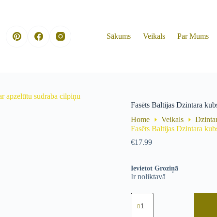
Sākums
Veikals
Par Mums
ar apzeltītu sudraba cilpiņu
Fasēts Baltijas Dzintara kubs
Home
Veikals
Dzinta
Fasēts Baltijas Dzintara kubs
€
17.99
Ievietot Groziņā
Ir noliktavā