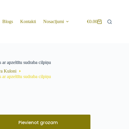
Blogs
Kontakti
Nosacījumi
€
0.00
 ar apzeltītu sudraba cilpiņu
ra Kuloni
 ar apzeltītu sudraba cilpiņu
Pievienot grozam