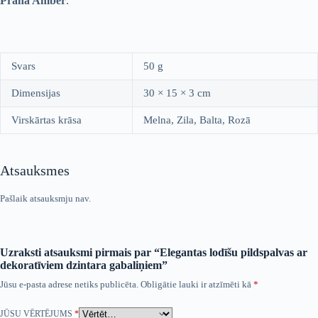
Prana Amber
.
Svars
50 g
Dimensijas
30 × 15 × 3 cm
Virskārtas krāsa
Melna, Zila, Balta, Rozā
Atsauksmes
Pašlaik atsauksmju nav.
Uzraksti atsauksmi pirmais par “Elegantas lodīšu pildspalvas ar
dekoratīviem dzintara gabaliņiem”
Jūsu e-pasta adrese netiks publicēta.
Obligātie lauki ir atzīmēti kā
*
JŪSU VĒRTĒJUMS
*