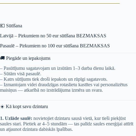
💶 Sūtīšana
Latvijā – Pirkumiem no 50 eur sūtīšana BEZMAKSAS
Pasaulē – Pirkumiem no 100 eur sūtīšana BEZMAKSAS
🚚 Piegāde un iepakojums
– Pasūtījumu sagatavojam un izsūtām 1–3 darba dienu laikā.
– Sūtām visā pasaulē.
– Katrs sūtījums tiek droši iepakots un rūpīgi sagatavots.
– Izmantojam videi draudzīgas rotaslietu kastītes vai personalizētus
maisiņus — atkarībā no izstrādājuma izmēra un svara.
☀️ Kā kopt savu dzintaru
1. Uzlāde saulē:
novietojiet dzintaru sausā vietā, kur tieši piekļūst
saules stari. Pietiek ar 4–5 stundām — tas palīdz saules enerģijai attīrīt
un atjaunot dzintara dabiskās īpašības.