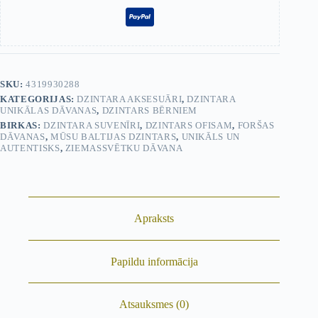
SKU:
4319930288
KATEGORIJAS:
DZINTARA AKSESUĀRI
,
DZINTARA
UNIKĀLAS DĀVANAS
,
DZINTARS BĒRNIEM
BIRKAS:
DZINTARA SUVENĪRI
,
DZINTARS OFISAM
,
FORŠAS
DĀVANAS
,
MŪSU BALTIJAS DZINTARS
,
UNIKĀLS UN
AUTENTISKS
,
ZIEMASSVĒTKU DĀVANA
Apraksts
Papildu informācija
Atsauksmes (0)