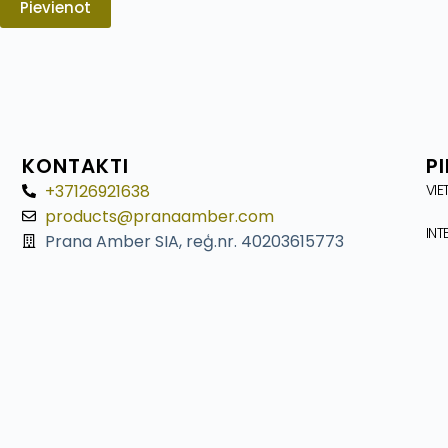
Pievienot
KONTAKTI
P
+37126921638
VIE
products@pranaamber.com
INT
Prana Amber SIA, reģ.nr. 40203615773