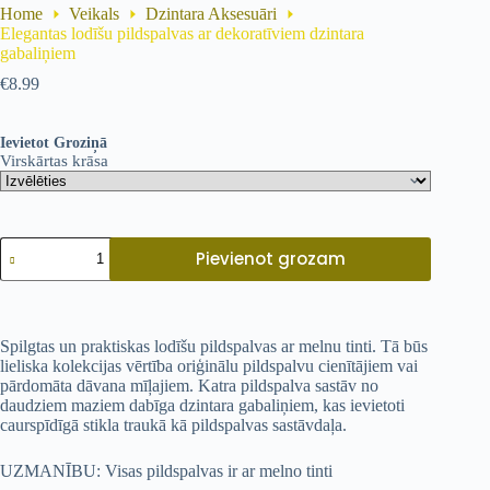
Home
Veikals
Dzintara Aksesuāri
Elegantas lodīšu pildspalvas ar dekoratīviem dzintara
gabaliņiem
€
8.99
Ievietot Groziņā
Virskārtas krāsa
Pievienot grozam
Spilgtas un praktiskas lodīšu pildspalvas ar melnu tinti. Tā būs
lieliska kolekcijas vērtība oriģinālu pildspalvu cienītājiem vai
pārdomāta dāvana mīļajiem. Katra pildspalva sastāv no
daudziem maziem dabīga dzintara gabaliņiem, kas ievietoti
caurspīdīgā stikla traukā kā pildspalvas sastāvdaļa.
UZMANĪBU: Visas pildspalvas ir ar melno tinti