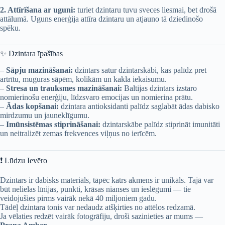
2. Attīrīšana ar uguni:
turiet dzintaru tuvu sveces liesmai, bet drošā
attālumā. Uguns enerģija attīra dzintaru un atjauno tā dziedinošo
spēku.
✨ Dzintara īpašības
–
Sāpju mazināšanai:
dzintars satur dzintarskābi, kas palīdz pret
artrītu, muguras sāpēm, kolikām un kakla iekaisumu.
–
Stresa un trauksmes mazināšanai:
Baltijas dzintars izstaro
nomierinošu enerģiju, līdzsvaro emocijas un nomierina prātu.
–
Ādas kopšanai:
dzintara antioksidanti palīdz saglabāt ādas dabisko
mirdzumu un jauneklīgumu.
–
Imūnsistēmas stiprināšanai:
dzintarskābe palīdz stiprināt imunitāti
un neitralizēt zemas frekvences viļņus no ierīcēm.
❗ Lūdzu Ievēro
Dzintars ir dabisks materiāls, tāpēc katrs akmens ir unikāls. Tajā var
būt nelielas līnijas, punkti, krāsas nianses un ieslēgumi — tie
veidojušies pirms vairāk nekā 40 miljoniem gadu.
Tādēļ dzintara tonis var nedaudz atšķirties no attēlos redzamā.
Ja vēlaties redzēt vairāk fotogrāfiju, droši sazinieties ar mums —