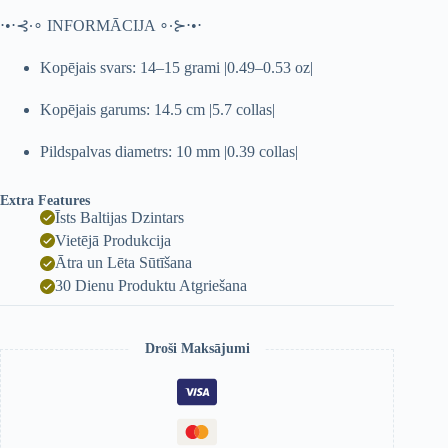
⋅•⋅⊰∙∘ INFORMĀCIJA ∘∙⊱⋅•⋅
Kopējais svars: 14–15 grami |0.49–0.53 oz|
Kopējais garums: 14.5 cm |5.7 collas|
Pildspalvas diametrs: 10 mm |0.39 collas|
Extra Features
Īsts Baltijas Dzintars
Vietējā Produkcija
Ātra un Lēta Sūtīšana
30 Dienu Produktu Atgriešana
Droši Maksājumi