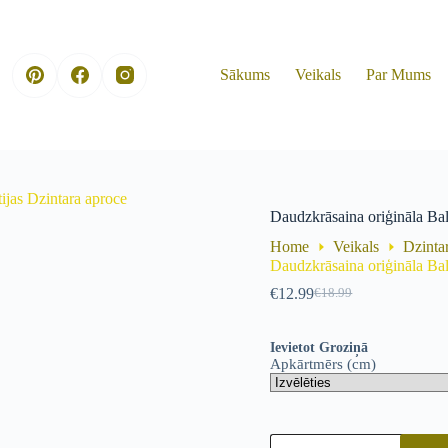
Sākums
Veikals
Par Mums
ijas Dzintara aproce
Daudzkrāsaina oriģināla Bal
Home
Veikals
Dzinta
Daudzkrāsaina oriģināla Bal
€
12.99
€
18.99
Original
Current
price
price
was:
is:
Ievietot Groziņā
€18.99.
€12.99.
Apkārtmērs (cm)
Daudzkrāsaina