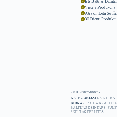
Īsts Baltijas Dzinta
Vietējā Produkcija
Ātra un Lēta Sūtīš
30 Dienu Produktu
SKU:
4387589925
KATEGORIJA:
DZINTARA 
BIRKAS:
DAUDZKRĀSAINA
BALTIJAS DZINTARS
,
PULĒ
ŠĶELTĀS PĒRLĪTES