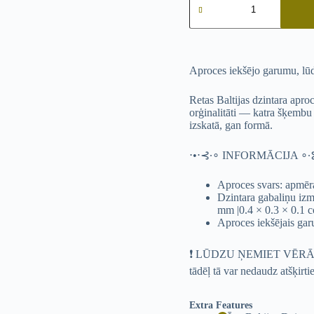
oriģināla
Baltijas
Dzintara
aproce
daudzums
Aproces iekšējo garumu, lūdz
Retas Baltijas dzintara aproc
orģinalitāti — katra šķembu p
izskatā, gan formā.
⋅•⋅⊰∙∘ INFORMĀCIJA ∘∙
Aproces svars: apmēr
Dzintara gabaliņu iz
mm |0.4 × 0.3 × 0.1 co
Aproces iekšējais garu
❗ LŪDZU ŅEMIET VĒRĀ: Kat
tādēļ tā var nedaudz atšķirt
Extra Features