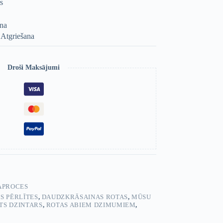
rs
ana
 Atgriešana
Droši Maksājumi
APROCES
S PĒRLĪTES
,
DAUDZKRĀSAINAS ROTAS
,
MŪSU
TS DZINTARS
,
ROTAS ABIEM DZIMUMIEM
,