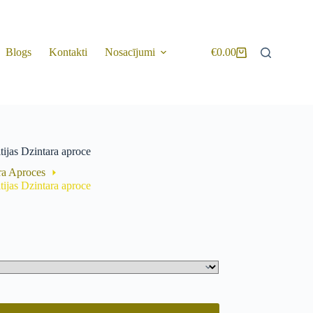
Blogs
Kontakti
Nosacījumi
€
0.00
Shopping
cart
tijas Dzintara aproce
ra Aproces
tijas Dzintara aproce