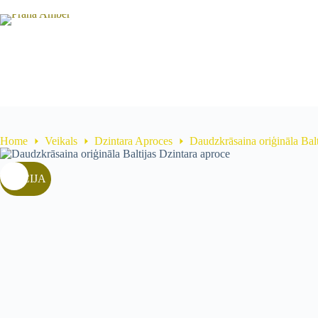
Skip
to
content
Home
Veikals
Dzintara Aproces
Daudzkrāsaina oriģināla Balt
AKCIJA