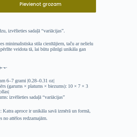
Pievienot grozam
u, izvēlieties sadaļā “variācijas”.
es minimalistiska stila cienītājiem, taču ar nelielu
ērlīte veidota tā, lai būtu pilnīgi unikāla gan
⊱⋅•⋅
am 6–7 grami |0.28–0.31 oz|
mērs (garums × platums × biezums): 10 × 7 × 3
llas|
ms: izvēlieties sadaļā “variācijas”
ra aproce ir unikāla savā izmērā un formā,
ies no attēlos redzamajām.