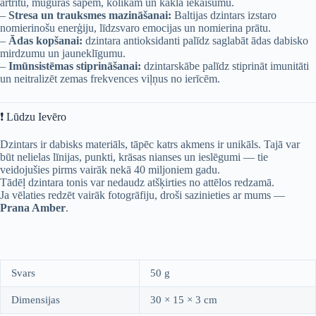
artrītu, muguras sāpēm, kolikām un kakla iekaisumu.
–
Stresa un trauksmes mazināšanai:
Baltijas dzintars izstaro
nomierinošu enerģiju, līdzsvaro emocijas un nomierina prātu.
–
Ādas kopšanai:
dzintara antioksidanti palīdz saglabāt ādas dabisko
mirdzumu un jauneklīgumu.
–
Imūnsistēmas stiprināšanai:
dzintarskābe palīdz stiprināt imunitāti
un neitralizēt zemas frekvences viļņus no ierīcēm.
❗
Lūdzu Ievēro
Dzintars ir dabisks materiāls, tāpēc katrs akmens ir unikāls. Tajā var
būt nelielas līnijas, punkti, krāsas nianses un ieslēgumi — tie
veidojušies pirms vairāk nekā 40 miljoniem gadu.
Tādēļ dzintara tonis var nedaudz atšķirties no attēlos redzamā.
Ja vēlaties redzēt vairāk fotogrāfiju, droši sazinieties ar mums —
Prana Amber
.
Svars
50 g
Dimensijas
30 × 15 × 3 cm