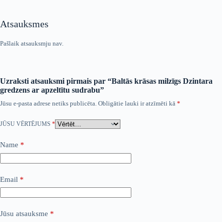
Atsauksmes
Pašlaik atsauksmju nav.
Uzraksti atsauksmi pirmais par “Baltās krāsas milzīgs Dzintara
gredzens ar apzeltītu sudrabu”
Jūsu e-pasta adrese netiks publicēta.
Obligātie lauki ir atzīmēti kā
*
JŪSU VĒRTĒJUMS
*
Name
*
Email
*
Jūsu atsauksme
*