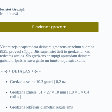
Ievietot Groziņā
Ir noliktavā
Pievienot grozam
Vienreizējs neapstrādāta dzintara gredzens ar zeltītu sudraba
(925. proves) stīpiņu. Jūs saņemsiet tieši to gredzenu, kas
redzams attēlos. Šis gredzens ar rūpīgi apstrādātu dzintara
gabalu ir īpašs ar savu gaišo un tumšo toņu sajaukumu.
⋅•⋅⊰∙∘ DETAĻAS ∘∙⊱⋅•⋅
Gredzena svars: 10.3 grami | 0,2 oz |
Gredzena izmērs: 51 × 27 × 10 mm | 1,8 × 1 × 0,4
collas |
Gredzena iekšējais diametrs: regulējams |