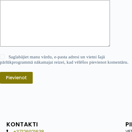
Saglabājiet manu vārdu, e-pasta adresi un vietni šajā
pārlūkprogrammā nākamajai reizei, kad vēlēšos pievienot komentāru.
Pievienot
KONTAKTI
P
+37126921638
VIE