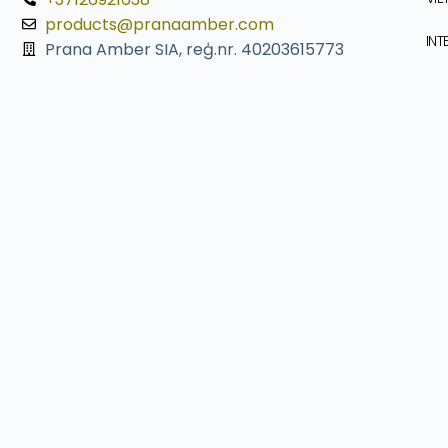
products@pranaamber.com
INT
Prana Amber SIA, reģ.nr. 40203615773