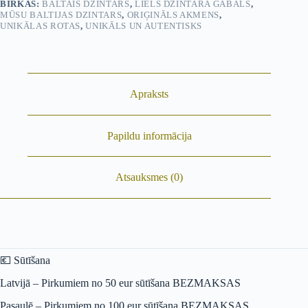
BIRKAS:
BALTAIS DZINTARS
,
LIELS DZINTARA GABALS
,
MŪSU BALTIJAS DZINTARS
,
ORIĢINĀLS AKMENS
,
UNIKĀLAS ROTAS
,
UNIKĀLS UN AUTENTISKS
Apraksts
Papildu informācija
Atsauksmes (0)
💶
Sūtīšana
Latvijā – Pirkumiem no 50 eur sūtīšana BEZMAKSAS
Pasaulē – Pirkumiem no 100 eur sūtīšana BEZMAKSAS