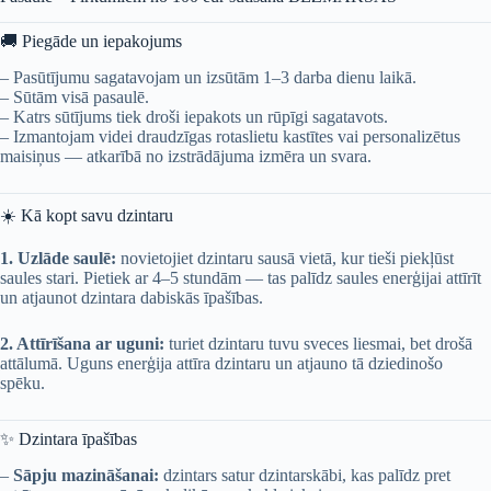
🚚
Piegāde un iepakojums
– Pasūtījumu sagatavojam un izsūtām 1–3 darba dienu laikā.
– Sūtām visā pasaulē.
– Katrs sūtījums tiek droši iepakots un rūpīgi sagatavots.
– Izmantojam videi draudzīgas rotaslietu kastītes vai personalizētus
maisiņus — atkarībā no izstrādājuma izmēra un svara.
☀️
Kā kopt savu dzintaru
1. Uzlāde saulē:
novietojiet dzintaru sausā vietā, kur tieši piekļūst
saules stari. Pietiek ar 4–5 stundām — tas palīdz saules enerģijai attīrīt
un atjaunot dzintara dabiskās īpašības.
2. Attīrīšana ar uguni:
turiet dzintaru tuvu sveces liesmai, bet drošā
attālumā. Uguns enerģija attīra dzintaru un atjauno tā dziedinošo
spēku.
✨
Dzintara īpašības
–
Sāpju mazināšanai:
dzintars satur dzintarskābi, kas palīdz pret