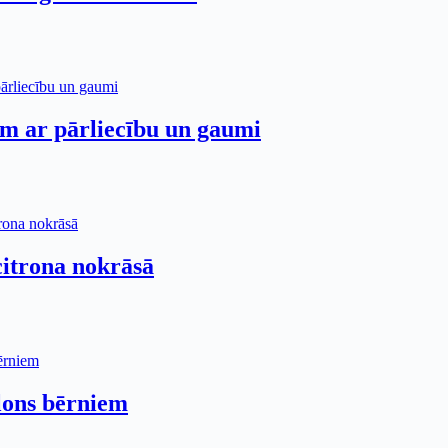
ēm ar pārliecību un gaumi
itrona nokrāsā
lons bērniem