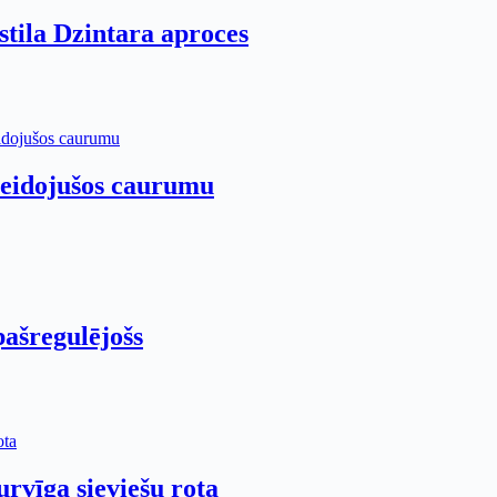
 stila Dzintara aproces
 veidojušos caurumu
pašregulējošs
urvīga sieviešu rota