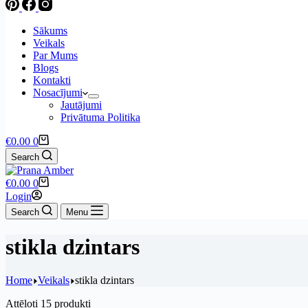
Sākums
Veikals
Par Mums
Blogs
Kontakti
Nosacījumi
Jautājumi
Privātuma Politika
Shopping
€
0.00
0
cart
Search
Shopping
€
0.00
0
cart
Login
Search
Menu
stikla dzintars
Home
Veikals
stikla dzintars
Sorted
Attēloti 15 produkti