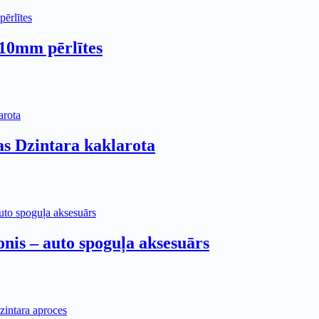
 10mm pērlītes
as Dzintara kaklarota
nis – auto spoguļa aksesuārs