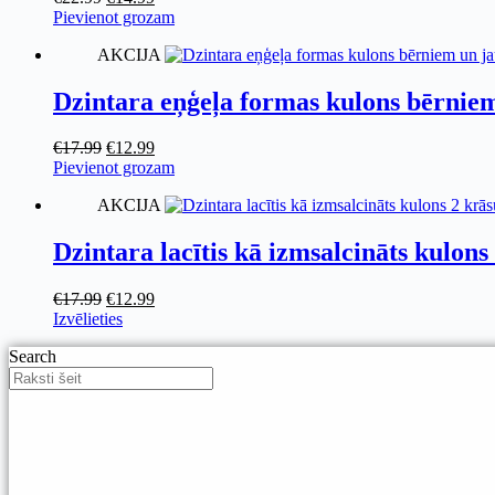
may
price
price
Pievienot grozam
be
was:
is:
chosen
AKCIJA
€22.99.
€14.99.
on
the
Dzintara eņģeļa formas kulons bērnie
product
page
Original
Current
€
17.99
€
12.99
price
price
Pievienot grozam
was:
is:
AKCIJA
€17.99.
€12.99.
Dzintara lacītis kā izmsalcināts kulons
Original
Current
€
17.99
€
12.99
price
This
price
Izvēlieties
was:
product
is:
Search
€17.99.
has
€12.99.
multiple
variants.
The
options
may
be