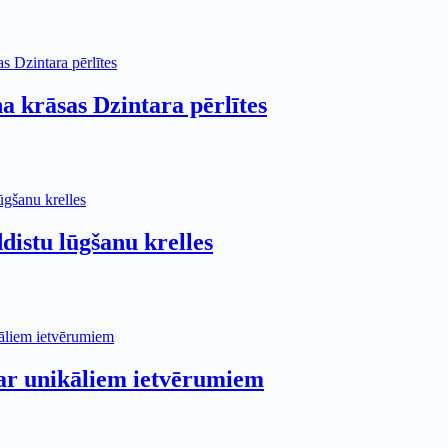
a krāsas Dzintara pērlītes
istu lūgšanu krelles
 ar unikāliem ietvērumiem