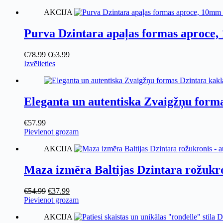
was:
product
is:
AKCIJA
€85.99.
has
€64.99.
multiple
variants.
Purva Dzintara apaļas formas aproce,
The
options
Original
Current
€
78.99
€
63.99
may
price
This
price
Izvēlieties
be
was:
product
is:
chosen
€78.99.
has
€63.99.
on
multiple
the
variants.
Eleganta un autentiska Zvaigžņu form
product
The
page
options
€
57.99
may
Pievienot grozam
be
chosen
AKCIJA
on
the
Maza izmēra Baltijas Dzintara rožukro
product
page
Original
Current
€
54.99
€
37.99
price
price
Pievienot grozam
was:
is:
AKCIJA
€54.99.
€37.99.