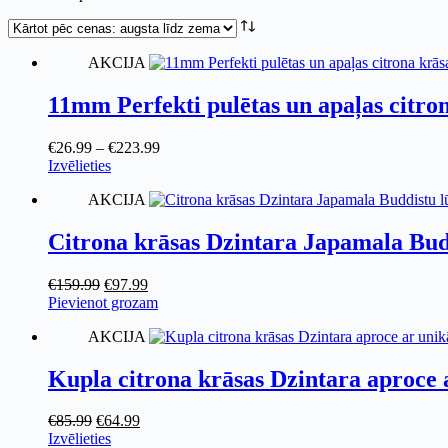
by
price:
high
AKCIJA
to
low
11mm Perfekti pulētas un apaļas citron
€
26.99
–
€
223.99
This
Izvēlieties
product
AKCIJA
has
multiple
variants.
Citrona krāsas Dzintara Japamala Budd
The
options
Original
Current
€
159.99
€
97.99
may
price
price
Pievienot grozam
be
was:
is:
chosen
AKCIJA
€159.99.
€97.99.
on
the
Kupla citrona krāsas Dzintara aproce
product
page
Original
Current
€
85.99
€
64.99
price
This
price
Izvēlieties