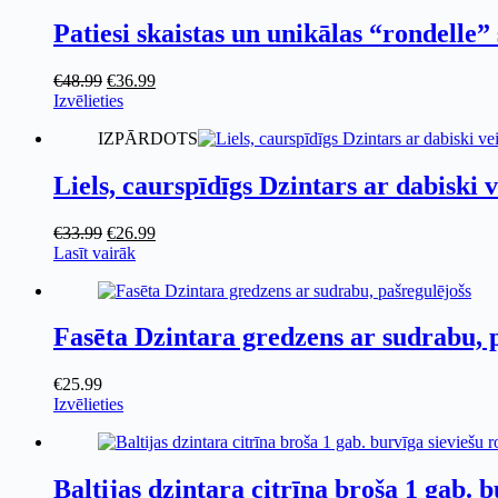
Patiesi skaistas un unikālas “rondelle”
Original
Current
€
48.99
€
36.99
price
This
price
Izvēlieties
was:
product
is:
IZPĀRDOTS
€48.99.
has
€36.99.
multiple
variants.
Liels, caurspīdīgs Dzintars ar dabiski
The
options
Original
Current
€
33.99
€
26.99
may
price
price
Lasīt vairāk
be
was:
is:
chosen
€33.99.
€26.99.
on
the
Fasēta Dzintara gredzens ar sudrabu, 
product
page
€
25.99
This
Izvēlieties
product
has
multiple
variants.
Baltijas dzintara citrīna broša 1 gab. b