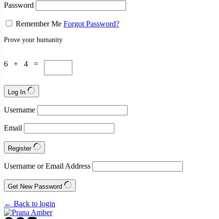
Password
Remember Me
Forgot Password?
Prove your humanity
6 + 4 =
Log In
Username
Email
Register
Username or Email Address
Get New Password
← Back to login