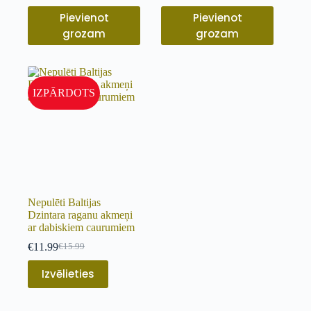
Pievienot
Pievienot
grozam
grozam
IZPĀRDOTS
Nepulēti Baltijas
Dzintara raganu akmeņi
ar dabiskiem caurumiem
€
11.99
€
15.99
Izvēlieties