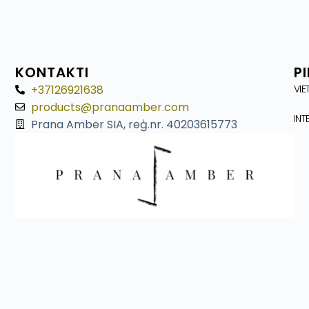
KONTAKTI
P
+37126921638
VIE
products@pranaamber.com
INT
Prana Amber SIA, reģ.nr. 40203615773