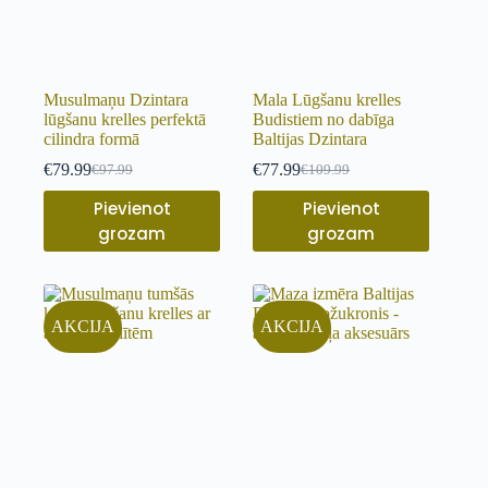
Musulmaņu Dzintara
Mala Lūgšanu krelles
lūgšanu krelles perfektā
Budistiem no dabīga
cilindra formā
Baltijas Dzintara
€
79.99
€
77.99
€
97.99
€
109.99
Pievienot
Pievienot
grozam
grozam
AKCIJA
AKCIJA