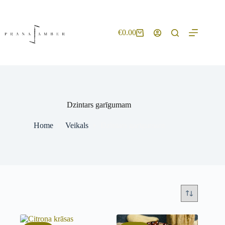
€
0.00
Dzintars garīgumam
Home
Veikals
Dzintars garīgumam