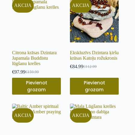
AKCIJA
AKCIJA
Citrona krāsas Dzintara
Ekskluzīvs Dzintara ķiršu
Japamala Buddistu
krāsas Katoļu rožukronis
lūgšanu krelles
€
84.99
€
112.99
€
97.99
€
159.99
Pievienot
Pievienot
grozam
grozam
AKCIJA
AKCIJA