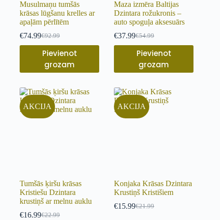
Musulmaņu tumšās
Maza izmēra Baltijas
krāsas lūgšanu krelles ar
Dzintara rožukronis –
apaļām pērlītēm
auto spoguļa aksesuārs
€
74.99
€
37.99
€
92.99
€
54.99
Pievienot
Pievienot
grozam
grozam
AKCIJA
AKCIJA
Tumšās ķiršu krāsas
Konjaka Krāsas Dzintara
Kristiešu Dzintara
Krustiņš Kristišiem
krustiņš ar melnu auklu
€
15.99
€
21.99
€
16.99
€
22.99