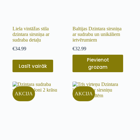
Liela vintāžas stila
Baltijas Dzintara sirsniņa
dzintara sirsniņa ar
ar sudrabu un unikāliem
sudraba detaļu
ietvērumiem
€
34.99
€
32.99
Pievienot
Lasīt vairāk
grozam
AKCIJA
AKCIJA