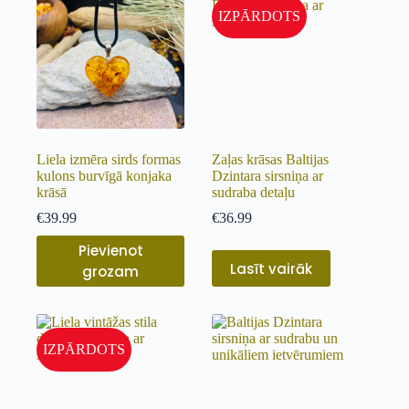
IZPĀRDOTS
Liela izmēra sirds formas
Zaļas krāsas Baltijas
kulons burvīgā konjaka
Dzintara sirsniņa ar
krāsā
sudraba detaļu
€
39.99
€
36.99
Pievienot
Lasīt vairāk
grozam
IZPĀRDOTS