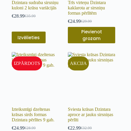
Dzintara sudraba sirsniņu
Trīs virteņu Dzintara
kuloni 2 krāsu variācijās
kaklarota ar sirsniņu
formas pērlītēm
€
28.99
€
35.99
€
24.99
€
29.99
Pievienot
Izvēlieties
grozam
IZPĀRDOTS
AKCIJA
Izteiksmīgi dzeltenas
Sviesta krāsas Dzintara
krāsas sirds formas
aproce ar jauku sirsniņas
Dzintara pērlītes 9 gab.
pērlīti
€
24.99
€
22.99
€
28.99
€
32.99